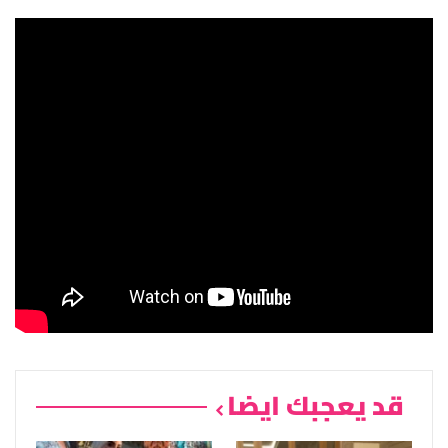
قد يعجبك ايضا