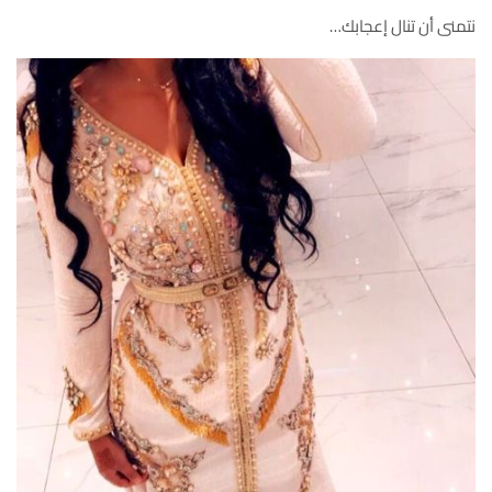
نتمنى أن تنال إعجابك…