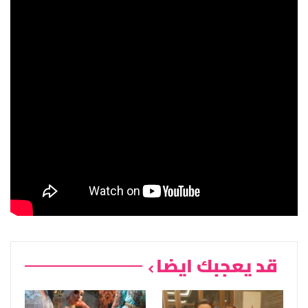
قد يعجبك ايضا