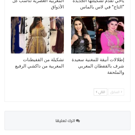
ياحي تقدم تشكيلتها الجديدة
المغربية العصرية تناسب كل
“التاج” في لاس بالماس
الأذواق
إطلالات أنيقة للمغنية سعيدة
تشكيلة من القفيطنات
شرف بالقفطان المغربي
المغربية من داكشي الرفيع
والملحفة
السابق
التالي
اترك تعليقا