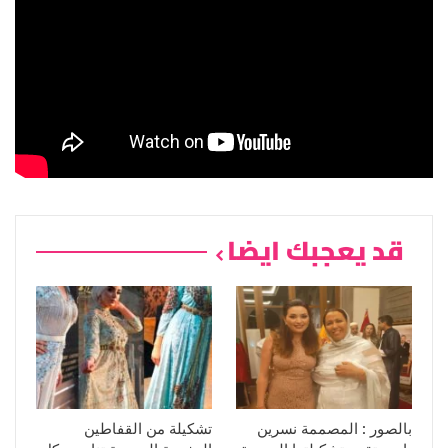
قد يعجبك ايضا
بالصور : المصممة نسرين
تشكيلة من القفاطين