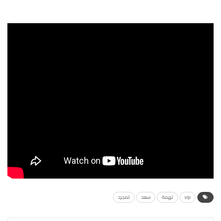
vip
تهمة
سعد
لمجرد