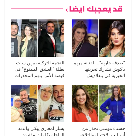
قد يعجبك ايضا
“صدقة جارية”.. الفنانة مريم
النجمة التركية بيرين سات
باكوش تشارك تجربتها
بطلة “العشق الممنوع” في
الخيرية في بنغلاديش
قبضة الأمن بتهم المخدرات
حسناء مومني تحذر من
يسار لمغاري يبكي والدته
أساليب الاحتيال والتلاعب
الراحلة بكلمات مؤثرة: