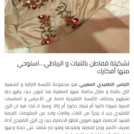
تشكيلة قفاطن بالتنبات و الرباطي…استوحي
منها أفكارك
اللباس التقليدي المغربي
هو مجموعة الألبسة التراثية و الشعبية
التي حافظ و مازال يحافظ عليها المغاربة منذ قرون, حيث يظهر جليا
تشبثهم بمختلف الألبسة التقليدية خاصة في الأعراس و المناسبات
الدينية شيوخا كانوا أم شبابا, ذكورا أم إناثا. ومما لا شك فيه ان الزي
التقليدي جزء لا يتجزأ من التراث، والتراث واحد من المقومات اللازمة
لتشييد الحضارة، فهو ضروري لتطوّر الحضارة, حيث إن الزي التقليدي أداة
تعريف الأمم ورمز لتميزها وتفردها وهو خير شاهد على درجة وعيها