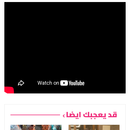
قد يعجبك ايضا