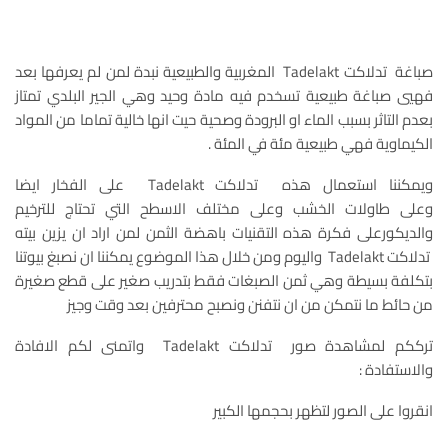
صباغة تدلاكت Tadelakt المغربية والطبيعية نبدة لمن لم يعرفها بعد
فهيي صباغة طبيعية تسخدم فيه مادة وحيد وهي الجير البلدي تمتاز
بعدم التاثر بسبب الماء او البرودة وصحية حيت انها خالية تماما من المواد
الكيماوية فهي طبيعية مئة في المئة .
ويمكننا استعمال هذه تدلاكت Tadelakt على الفخار ايضا
وعلى طاولات الخشب وعلى مختلف الاسطح التي تحتاج للترخيم
والديكورعلى فكرة هذه التقنيات باهضة الثمن لمن اراد ان يزين بيته
تدلاكت Tadelakt واليوم ومن خلال هذا الموضوع يمكننا ان نصبغ بيوتنا
بتكلفة بسيطة وهي ثمن الصبغات فقط بتدريب صغير على قطع صغيرة
من حائط ما نتمكن من ان نتفنن ونصبح محترفين بعد وقت وجيز
ترككم لمشاهدة صور تدلاكت Tadelakt واتمنى لكم الافادة
والاستفادة :
انقروا على الصور لتظهر بحجمها الكبير