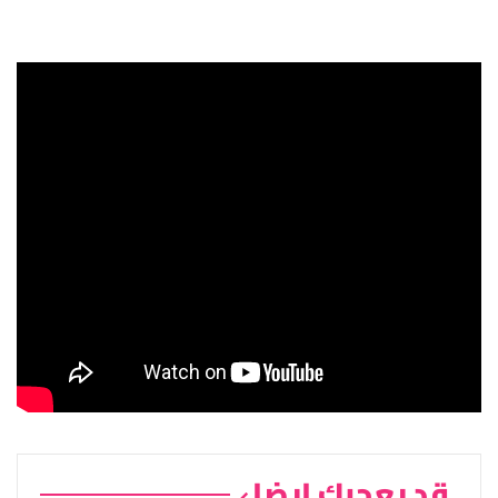
قد يعجبك ايضا