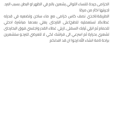
الخزامى جيدة للنساء اللواتي يشعرن بالم في الظهر او البطن بسبب البرد.
(جربتها اكثر من مرة)
الطريقة:تاخذي نصف كاس خزامى مع ماء ساخن وتضعيه في قدرله
غطاء(لا تستعمليه للطبخ)على النارحتى يغلي بعدها مباشرة ادخلي
للحمام ثم انزلي ثيابك السفلى ,ازيلي غطاء القدر واجلسي فوق البخارحتى
تشعري بحرارة ثم اسرعي الى فراشك لكي لا تتعرضي للبرد,و ستشعرين
براحة تامة انشاء الله.ارجوا ان قد افدتكم