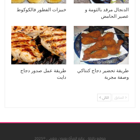
الدنجال مرقد بالثومة و
خبيزات الفطور فالكوكوط
عصير الحامض
طريقة تحضير دجاج كنتاكي
طريقة عمل صدور دجاج
وصفة مجربة
دايت
السابق
التالي
موقع يالالة . عالم المرأة بعيون مغربي ©2025