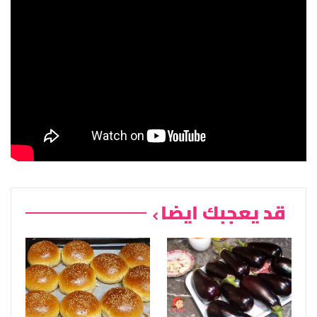
قد يعجبك ايضا