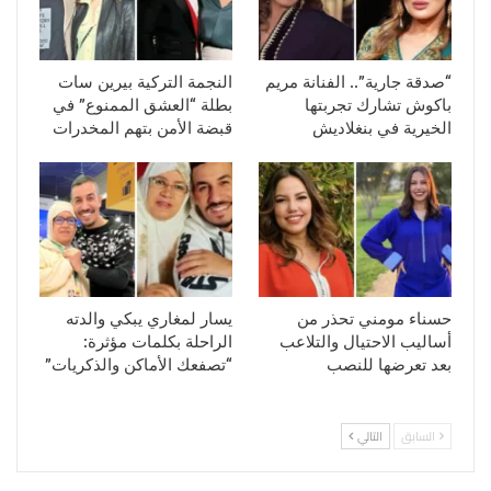
“صدقة جارية”.. الفنانة مريم
النجمة التركية بيرين سات
باكوش تشارك تجربتها
بطلة “العشق الممنوع” في
الخيرية في بنغلاديش
قبضة الأمن بتهم المخدرات
حسناء مومني تحذر من
يسار لمغاري يبكي والدته
أساليب الاحتيال والتلاعب
الراحلة بكلمات مؤثرة:
بعد تعرضها للنصب
“تصفعك الأماكن والذكريات”
السابق
التالي