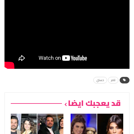
تامر
حسني
قد يعجبك ايضا