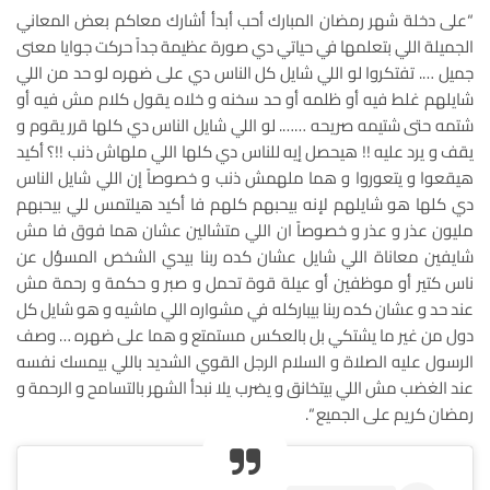
“على دخلة شهر رمضان المبارك أحب أبدأ أشارك معاكم بعض المعاني
الجميلة اللي بتعلمها في حياتي دي صورة عظيمة جداً حركت جوايا معنى
جميل …. تفتكروا لو اللي شايل كل الناس دي على ضهره لو حد من اللي
شايلهم غلط فيه أو ظلمه أو حد سخنه و خلاه يقول كلام مش فيه أو
شتمه حتى شتيمه صريحه ……. لو اللي شايل الناس دي كلها قرر يقوم و
يقف و يرد عليه !! هيحصل إيه للناس دي كلها اللي ملهاش ذنب !!؟ أكيد
هيقعوا و يتعوروا و هما ملهمش ذنب و خصوصاً إن اللي شايل الناس
دي كلها هو شايلهم لإنه بيحبهم كلهم فا أكيد هيلتمس للي بيحبهم
مليون عذر و عذر و خصوصاً ان اللي متشالين عشان هما فوق فا مش
شايفين معاناة اللي شايل عشان كده ربنا بيدي الشخص المسؤل عن
ناس كتير أو موظفين أو عيلة قوة تحمل و صبر و حكمة و رحمة مش
عند حد و عشان كده ربنا بيباركله في مشواره اللي ماشيه و هو شايل كل
دول من غير ما يشتكي بل بالعكس مستمتع و هما على ضهره … وصف
الرسول عليه الصلاة و السلام الرجل القوي الشديد باللي بيمسك نفسه
عند الغضب مش اللي بيتخانق و يضرب يلا نبدأ الشهر بالتسامح و الرحمة و
رمضان كريم على الجميع “.