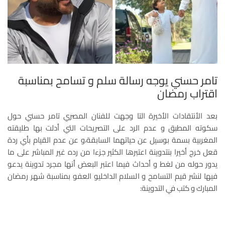
تامر حسني يوجه رسالة سلم و تسامح بمناسبة
اقتراب رمضان
بعد الأنتقادات الأخيرة التا وجهت للفنان المصري تامر حسني حول
سكوته المطبق و عدم الرد على التصريحات التي أدلت بها طليقته
المغربية بسمة بوسيل عن حياتهما السابقة،و عن عدم القيام بأي ردة
قعل خرج أخيرا بنتدوينة اعتبرها الكثير جزءا من رده غير المباشر على ما
يدور حوله من لغط و أحداث فيما اعتبر البعض أنها مجرد تدوينة يدعو
فيها لنشر قيم التسامح و السلام الداخليو العفو بمناسبة شهر رمضان
المبارك و كتب في التدوينة: