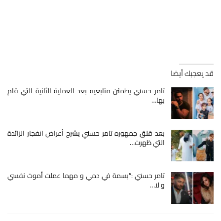
قد يعجبك أيضا
تامر حسني يطمئن متابعيه بعد العملية الثانية التي قام
بها…
بعد قلق جمهوره تامر حسني يشرح أعراض انفجار الزائدة
التي ظهرت…
تامر حسني :”بسمة في دمي و مهما عملت أموت نفسي
و لا…