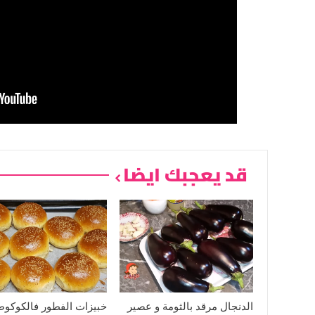
قد يعجبك ايضا
الدنجال مرقد بالثومة و عصير
خبيزات الفطور فالكوكوط