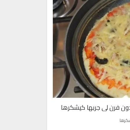
بدون فرن لي جربها كيشكرها
شكرها