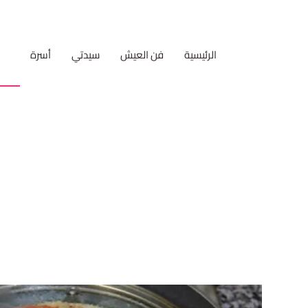
الرئيسية
فن العيش
سيدتي
أسرة
مط