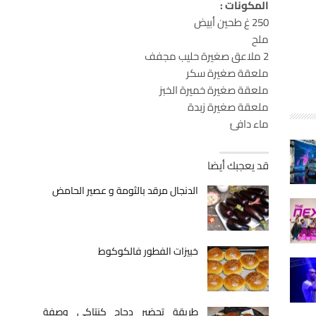
المكونات :
250 غ طحين أبيض
ملح
2 ملاعق صغيرة حليب مجفف
ملعقة صغيرة سكر
ملعقة صغيرة خميرة الخبز
ملعقة صغيرة زبدة
ماء دافئ
قد يعجبك أيضا
الدنجال مرقد بالثومة و عصير الحامض
خبيزات الفطور فالكوكوط
طريقة تحضير دجاج كنتاكي وصفة