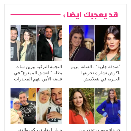
قد يعجبك ايضا
“صدقة جارية”.. الفنانة مريم
النجمة التركية بيرين سات
باكوش تشارك تجربتها
بطلة “العشق الممنوع” في
الخيرية في بنغلاديش
قبضة الأمن بتهم المخدرات
حسناء مومني تحذر من
يسار لمغاري يبكي والدته