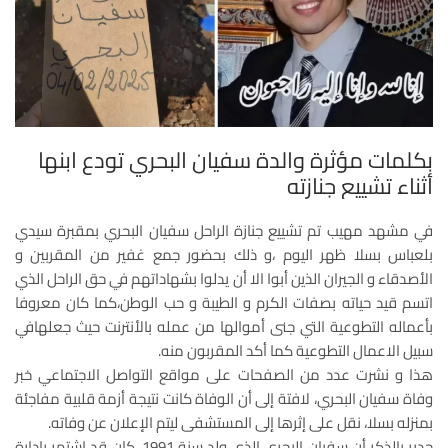
بكلمات مؤثرة والدة سفيان البحري تودع ابنها
أثناء تشييع جنازته
في مشهد مهيب تم تشييع جنازة الراحل سفيان البحري بمقبرة سيدي
بلعباس بسلا ظهر اليوم ،و ذلك بحضور جمع غفير من المقربين و
الأصدقاء و الجيران الذين أبوا الا أن يدلوا بشهاداتهم في حق الراحل الذي
اتسم قيد حياته بصفات الكرم و الطيبة و حب الوطن،كما كان معروفا
بأعماله التطوعية التي جنى أموالها من عمله بالأنترنت حيث جعلهافي
سبيل الاعمال التطوعية كما أكد المقربون منه.
هذا و نشرت عدد من الصفحات على مواقع التواصل الاجتماعي خبر
وفاة سفيان البحري، لافتة إلى أن الوفاة كانت نتيجة أزمة قلبية مفاجئة
بمنزله بسلا، نقل على إثرها إلى المستشفى ليتم الإعلان عن وفاته.
جدير بالذكر أن سفيان البحري الذي ولد سنة 1991، كان قد اشتهر بإدارة