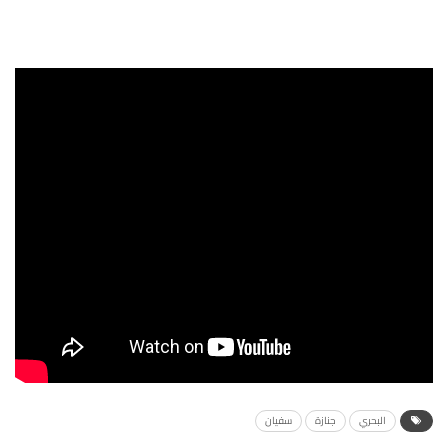
البحري
جنازة
سفيان