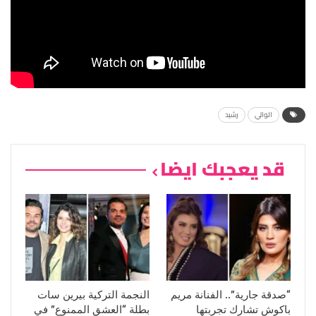
الوالي
رشيد
قد يعجبك ايضا
“صدقة جارية”.. الفنانة مريم
النجمة التركية بيرين سات
باكوش تشارك تجربتها
بطلة “العشق الممنوع” في