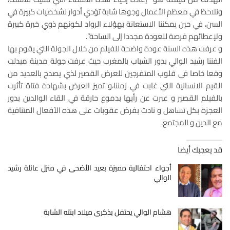
ونلاحظ في معظم الأعمال وجوها شابة تؤدي أدوار لشخصيات كبيرة في
السن، في حين يمكننا الاستعانة بهؤلاء الرواد لكونهم ذوي خبرة كبيرة
ولإعطائهم فرصة للعودة مجددا إلى الساحة”.
و عرفت هذه السنة عودة واضحة للفيلم من خلال الجولة التي يقوم بها
الفننا رشيد الوالي بدور الشباب بالمغرب حيث عرفت جولة مدينة ميدلت
وقعا خاصا في قلوب المتفرجين للعرض القصير لذي يصدح بالعديد من
القيم الانسانية التي غابت في زمننا،و تميز العرض بشهادة فتاة تأثرت
بالفيلم القصير و عبرت عن رأيها بدموع حارقة في القاء الوالدين بدور
العجزة بكل تساهل و نادت بفرض عقوبات على هذه الأفعال المتنافية
مع الدين و المجتمع.
قد يعجبك أيضا
أجواء احتفالية مميزة بعيد الأضحى في منزل عائلة رشيد
الوالي
هشام الوالي يحتفل بذكرى ميلاد ابنته الشابة