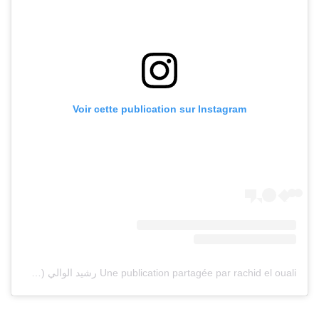
Voir cette publication sur Instagram
Une publication partagée par rachid el ouali رشيد الوالي (@rachideloualiofficiel)