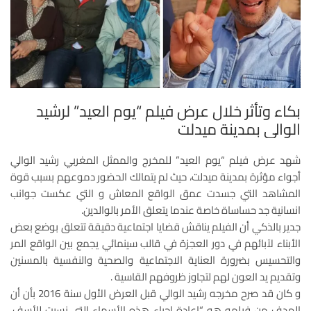
بكاء وتأثر خلال عرض فيلم “يوم العيد” لرشيد
الوالي بمدينة ميدلت
شهد عرض فيلم “يوم العيد” للمخرج والممثل المغربي رشيد الوالي
أجواء مؤثرة بمدينة ميدلت، حيث لم يتمالك الحضور دموعهم بسبب قوة
المشاهد التي جسدت عمق الواقع المعاش و التي عكست جوانب
انسانية جد حساساة خاصة عندما يتعلق الأمر بالوالدين.
جدير بالذكي أن الفيلم يناقش قضايا اجتماعية دقيقة تتعلق بوضع بعض
الأبناء لآبائهم في دور العجزة في قالب سينمائي يجمع بين الواقع المر
والتحسيس بضرورة العناية الاجتماعية والصحية والنفسية بالمسنين
وتقديم يد العون لهم لتجاوز ظروفهم القاسية .
و كان قد صرح مخرجه رشيد الوالي قبل العرض الأول سنة 2016 بأن أن
الهدف من فيلمه هو “إعادة إحياء هذه الأسماء التي نسيت للأسف،