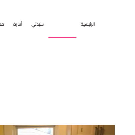
الرئيسية
فن العيش
سيدتي
أسرة
مط