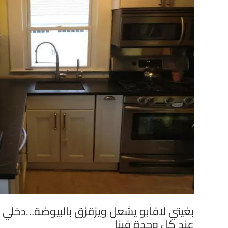
بغيتي لافابو يشعل ويزقزق بالبيوضة…دخلي
عند كل وحدة فينا