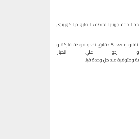
الحجة جربتها فتنظف لافابو ديا كوزينتي
اوا يا لالة تجربتي هي غتنخدو معجون الاسنان و تمسحو بيه لافابو و بعد 5 دقايق تخدو فوطة فازكة و
ردو علي الخبار.