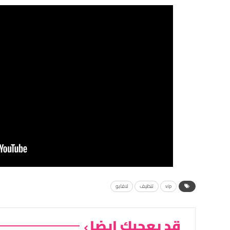
vip
تنظيف
لافابو
قد يعجبك ايضا