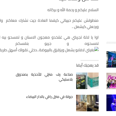
السلام عليكم و رحمة الله و بركاته
منطولش عليكم حبيباتي كيفما العادة جيت نشارك معاكم واحد 
ورجعلي كيشعل ..
تمسحوه و جربو بنفسكم و 
قد يعجبك أيضا
صناعة رف منزلي للأحذية بصندوق
بلاستيكي
جولة في منزل راقي بالدار البيضاء