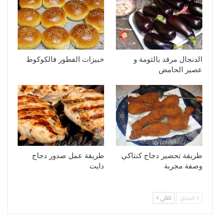
الدنجال مرقد بالثومة و
خبيزات الفطور فالكوكوط
عصير الحامض
طريقة تحضير دجاج كنتاكي
طريقة عمل صدور دجاج
وصفة مجربة
دايت
السابق
التالي