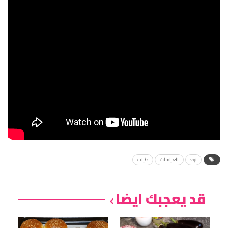
vip
العراسات
طياب
قد يعجبك ايضا