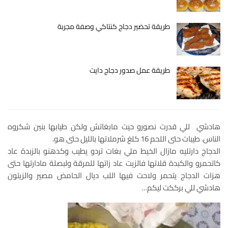
طريقة تحضير دجاج كنتاكي وصفة مجربة
طريقة عمل صدور دجاج دايت
هادشي للي قدرت نصورو حيت مابغاتش ولكن طيابها بنين شكروه
الناس. طيبات حتى اللحم 16 كلغ شرملاتها بالليل حتى هو.
الدجاج دارتليه مازال الخيط ملي بغات تردو يطيب وكدهنو بالزبدة عاد
كاتحمرو والكبدة قلاتها فالزيت عاد زاتها للمرقة ولبصلة مادارتها حتى
هزات الدجاج يتحمر ولاحت فيها اللب ديال الحامض مصير والزيتون
هادشي للي برككت ليكم…