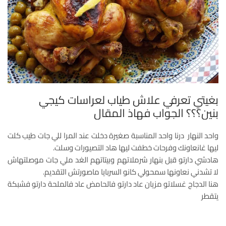
بغيتي تعرفي علاش طياب لعراسات كيجي
بنين؟؟؟ الجواب فهاذ المقال
واحد النهار درنا واحد المناسبة صغيرة دخلت عند المرا للي جات طيب كلت
ليها غانعاونك وفرحات خطفت ليها هاد التصيورات وسلت.
هادشي دارتو قبل بنهار شرملاتهم وبيتاتهم الغد ملي جات موصلتهاش
لا تشدني نعاونها سمحولي كانو السربايا ماصورتش التقديم.
هنا الدجاج غسلاتو مزيان عاد دارتو فالحامض عاد فالملحة دارتو فشبكة
يتقطر