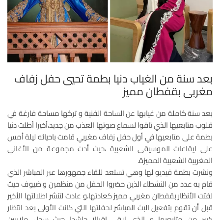
بعد سنة من الغياب دنيا بطمة تحيي حفل زفاف
مغربي بقفطان مميز
بعد سنة كاملة من غيابها عن الساحة الفنية و تركها مساحة فارغة في
قلوب متابعيها الذي تاقوا لسماع صوتها العذب من جديد،أخيرا أطلت دنيا
بطمة على متابعيها في أول حفل زفاف مغربي قامت باحيائه ليلة أمس
على ايقاعات الموسيقى الشعبية ،حيث أدت مجموعة من الأغاني
المغربية الشعبية المميزة.
ونشرت بطمة فيديو لها وهي تستعد للقاء جمهورها عبر المباشر الذي
قام به عدد من النشطاء الذين حضروا الحفل من منظمين و ضيوف حيث
لفتت الأنظار بقفطان مغربي مميز كعادتها،و عادت لتنشر اطلالتها الأخير
قبل أن تقوم بتفعيل البث المباشر لحفلتها التي كانت الأولى بعد انتظار
كبير من متابعيها و الذي لاقى اقبالا حاشدا حيث سجل ملاييين