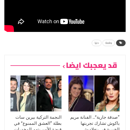
بطمة
دنيا
قد يعجبك ايضا
“صدقة جارية”.. الفنانة مريم
النجمة التركية بيرين سات
باكوش تشارك تجربتها
بطلة “العشق الممنوع” في
الخيرية في بنغلاديش
قبضة الأمن بتهم المخدرات