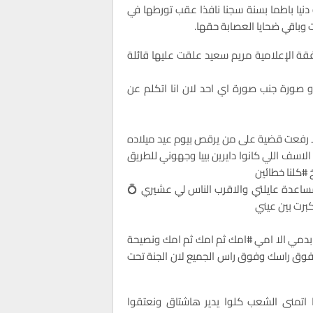
 دنيا باطما بسنة سجنا نافذا عقب تورطها في
وباقي ضحايا العصابة حقها.
قة الإعلامية مريم سعيد علقت عليها قائلة
او صورة جنب صورة اي احد لان انا اتكلم عن
ولا رفعت قضية على من يرقص بيوم عيد ميلاده
الاسف اللي كانوا دايرين بييا وجهوني للطريق
#كلنا خطائين
بمساعدة عايلتي والاقرب الناس لي عشيري 💍
برت بين عيني
 بدمي الا امي #امك ثم امك ثم امك ونصيحة
 فوق راسك وفوق راس الجميع لان الجنة تحت
ا اتمنى الشعب كلوا يدير هاشتاق ونعتقوا