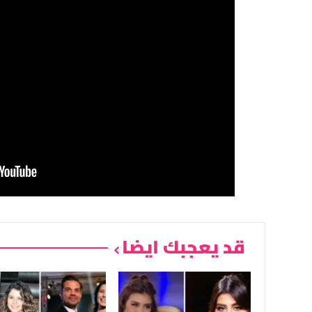
قد يعجبك ايضا