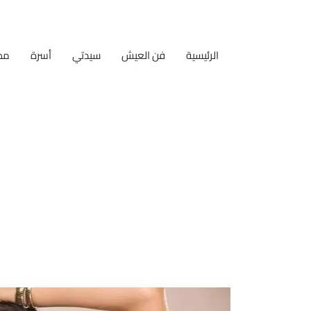
الرئيسية
فن العيش
سيدتي
أسرة
مط