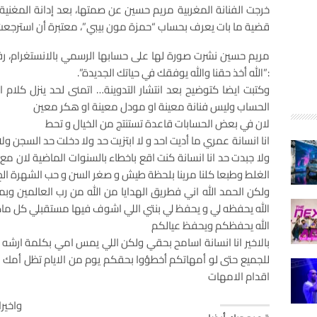
خرجت الفنانة المغربية مريم حسين عن صمتها، بعد إدانة المغنية
قضية ما بات يعرف بحساب “حمزة مون بيبي”، معتبرة أن استرجعت 
مريم حسين نشرت صورة لها على حسابها الرسمي بالانستغرام، رف
:”الله أخذ حقنا والله يوفقك في حياتك الجديدة”.
وكتبت ايضا كتوضيح بعد انتشار التدوينة… اتمنى لحد ينزل كلام 
الحساب وليس فنانة معينة او مودل معينة او هكر معين
لان في بعض الحسابات قاعدة تستنتج من الخيال و تحط
انا انسانة عمري ما أديت احد و لا ابتزيت حد ولا دخلت حد السجن 
ولا جبدت حد انا انسانة كنت اقع باخطاء بالسنوات الماضية لان مع 
الغلط وطبعا كلنا مرينا بلحظة طيش و صغر السن و حب الشهرة الخ 
ولكن الحمد الله اني فطريق الهدايا من الله من رب العالمين و
الله يحفظه لي و يحفظ لي بنتي اللي اشوف فيها مستقبلي كل ماك
الله يحفظكم ويحفظ عيالكم
بالاخير انا انسانة اسامح بحقي ولكن اللي يمس امي بكلمة ارشه
للجميع حتى لو أمهاتكم أخطؤوا بحقكم يوم من الايام تظل أمك
اقدام الامهات
واخير