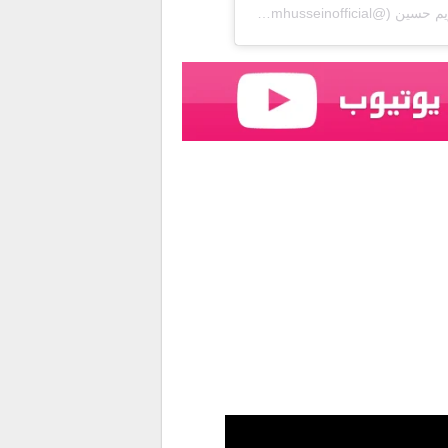
Une publication partagée par Mariam Hussein/مريم حسين (@mariamhusseinofficial)