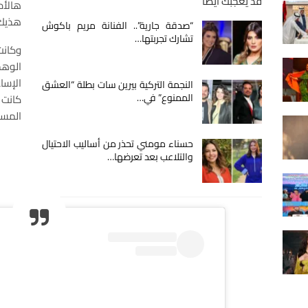
قد يعجبك أيضا
هالأم
هذيك 
“صدقة جارية”.. الفنانة مريم باكوش
تشارك تجربتها…
وكان
الوهم
الإسا
النجمة التركية بيرين سات بطلة “العشق
الممنوع” في…
كانت
المست
حسناء مومني تحذر من أساليب الاحتيال
والتلاعب بعد تعرضها…