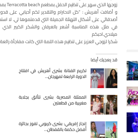
زوجها الذي سهر على تنظيم الحفل بمطعم Terracotta beach بمدينة تمارة.
و أضافت أهريش : “كل الاحترام والتقدير لكم أحبابي على قدو
أصدقائي على أشكال التهنئة الجميلة التي قدمتموها لي. لا استط
في مثل هذه المناسبة أشعر بالعرفان والشكر الكبير الذي
ميلادي.احبكم
شكرا لزوجي العزيز على تنظيم هذه اللمة التي كانت مفاجأة رائعة 
قد يعجبك أيضا
تكريم الفنانة بشرى أهريش في افتتاح
الدورة الرابعة لمهرجان…
الممثلة المصرية بشرى تتألق بجلابة
مغربية من قطعتين
إنجاز إفريقي: بشرى كربوبي تفوز بجائزة
أفضل حكمة بالقفطان…