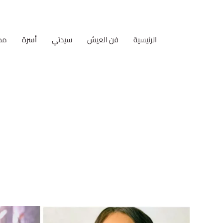
الرئيسية
فن العيش
سيدتي
أسرة
مط