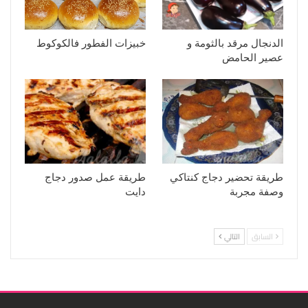
الدنجال مرقد بالثومة و
خبيزات الفطور فالكوكوط
عصير الحامض
طريقة تحضير دجاج كنتاكي
طريقة عمل صدور دجاج
وصفة مجربة
دايت
السابق
التالي