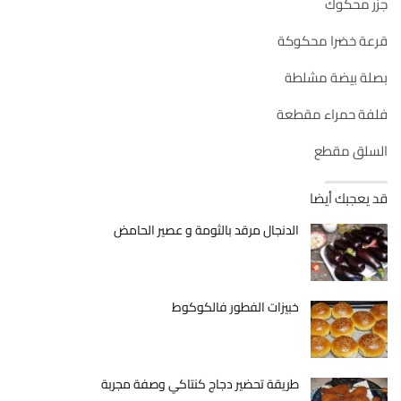
جزر محكوك
قرعة خضرا محكوكة
بصلة بيضة مشلطة
فلفة حمراء مقطعة
السلق مقطع
قد يعجبك أيضا
الدنجال مرقد بالثومة و عصير الحامض
خبيزات الفطور فالكوكوط
طريقة تحضير دجاج كنتاكي وصفة مجربة