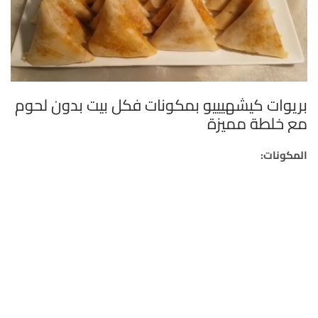
بريوات كيشهيييو بمكونات فكل بيت بدون لحوم
مع خلطة مميزة
المكونات: