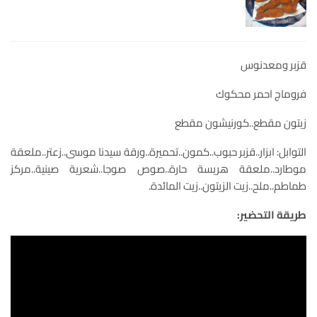
قزبر ومعدنوس
فروماج احمر محكوك
زيتون مقطع..كورنيشون مقطع
التوابل: ابزار..قزبر حبوب..كمون..تحميرة..ورقة سيدنا موسى..زعتر..ملعقة
موطارد..ملعقة هريسة حارة..صوص صوجا..شعرية صينية..مركز
طماطم..ملح..زيت الزيتون..زيت المائدة.
طريقة التحضير: