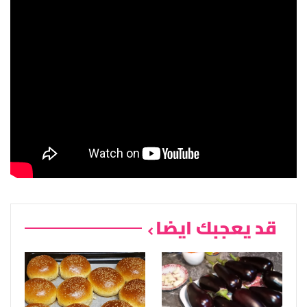
قد يعجبك ايضا