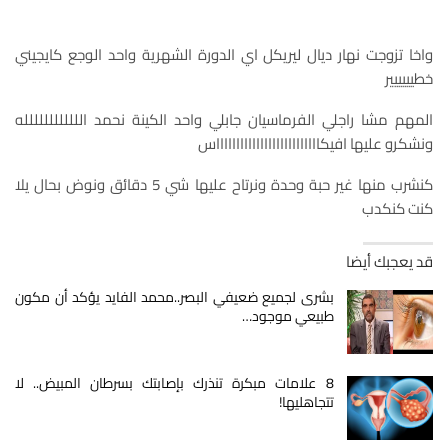
واخا تزوجت نهار ديال ليريكل اي الدورة الشهرية واحد الوجع كايجيني
خطيييييير
المهم مشا راجلي الفرماسيان جابلي واحد الكينة نحمد الللللللللللله
ونشكرو عليها افيكااااااااااااااااااااااااااس
كنشرب منها غير حبة وحدة ونرتاح عليها شي 5 دقائق ونوض بحال يلا
كنت كنكدب
قد يعجبك أيضا
بشرى لجميع ضعيفي البصر..محمد الفايد يؤكد أن مكون
طبيعي موجود…
8 علامات مبكرة تنذرك بإصابتك بسرطان المبيض.. لا
تتجاهليها!