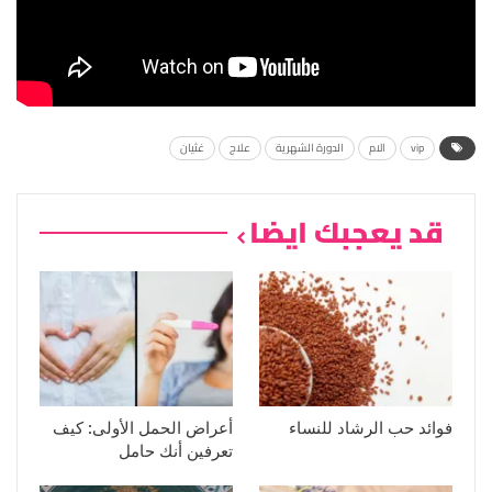
vip
الام
الدورة الشهرية
علاج
غثيان
قد يعجبك ايضا
فوائد حب الرشاد للنساء
أعراض الحمل الأولى: كيف
تعرفين أنك حامل