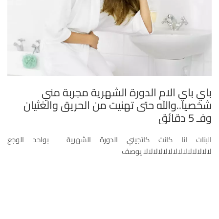
باي باي الام الدورة الشهرية مجربة مني
شخصيا..والله حتى تهنيت من الحريق والغثيان
وفـ 5 دقائق
البنات انا كانت كاتجيني الدورة الشهرية بواحد الوجع
لالالالالالالالالالالالالالا يوصف