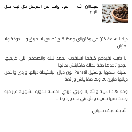
سبحااان الله !!! عود واحد من القرنفل كل ليلة قبل
النوم…
ديك الساعة كترتاحي وكتهناي ومكتبقاي تحسي لا بحريق ولا بدوخة ولا
بغثيان
انا بغيت نفيدكم كيفما استفدت الحمد للله وانصحكم اللي كايجيها
الوجع تاخدها دقة ببطلة ماكاينش بحالها
الكينة اسمها بونستيل Penstil لون ديال البلاكيطة ديالها وردي والثمن
ديالها مابين 20 و25 مغالياش ورائعة
ومع هاذ الكينة والله يلا وليتي دربتي الحسبة للدورة الشهرية غير حبة
وحدة منها تنسيك واش نتي فالدورة ولا لا
الله يشافيكم حبيباتي