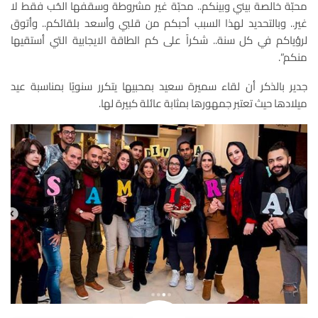
محبّة خالصة بيني وبينكم.. محبّة غير مشروطة وسقفها الحُب فقط لا
غير.. وبالتحديد لهذا السبب أحبكم من قلبي وأسعد بلقائكم.. وأتوق
لرؤياكم في كل سنة.. شكراً على كم الطاقة الايجابية التي أستقيها
منكم”.
جدير بالذكر أن لقاء سميرة سعيد بمحبيها يتكرر سنويًا بمناسبة عيد
ميلادها حيث تعتبر جمهورها بمثابة عائلة كبيرة لها.