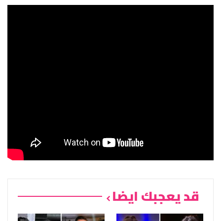
قد يعجبك ايضا