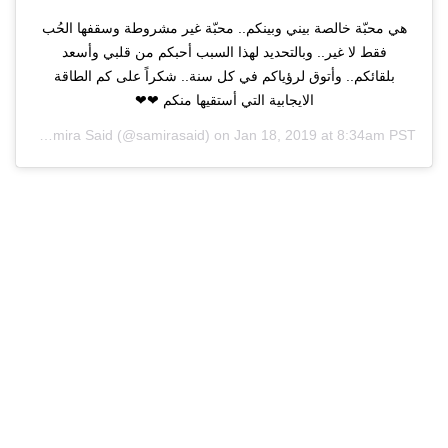
هي محبّة خالصة بيني وبينكم.. محبّة غير مشروطة وسقفها الحُب
فقط لا غير.. وبالتحديد لهذا السبب أحبكم من قلبي وأسعد
بلقائكم.. وأتوق لرؤياكم في كل سنة.. شكراً على كم الطاقة
الايجابية التي أستقيها منكم ❤❤
red by
Samira Said
(@samirasaid) on
Jan 18, 2019 at 8:34am PST