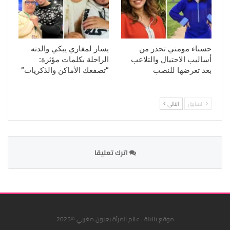
حسناء مومني تحذر من
يسار لمغاري يبكي والدته
أساليب الاحتيال والتلاعب
الراحلة بكلمات مؤثرة:
بعد تعرضها للنصب
“تصفعك الأماكن والذكريات”
السابق
التالي
اترك تعليقا
موقع يالالة . عالم المرأة بعيون مغربي ©2025