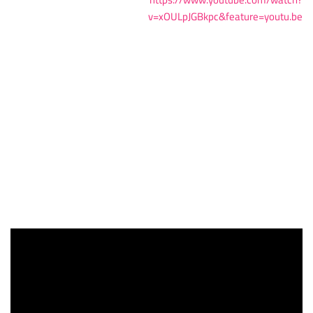
v=xOULpJGBkpc&feature=youtu.be