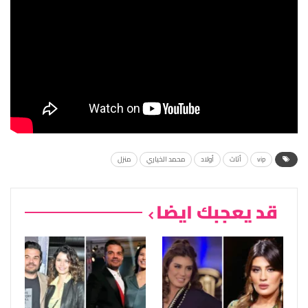
vip
أثاث
أولاد
محمد الخياري
منزل
قد يعجبك ايضا