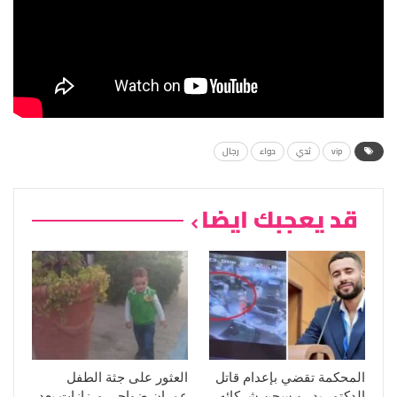
vip
ثدي
دواء
رجال
قد يعجبك ايضا
المحكمة تقضي بإعدام قاتل
العثور على جثة الطفل
الدكتور بدر و سجن شركائه
عمران ضواحي ورزازات بعد