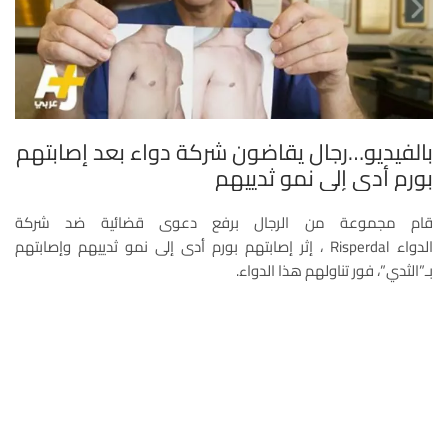
بالفيديو…رجال يقاضون شركة دواء بعد إصابتهم
بورم أدى إلى نمو ثدييهم
قام مجموعة من الرجال برفع دعوى قضائية ضد شركة
الدواء Risperdal ، إثر إصابتهم بورم أدى إلى نمو ثدييهم وإصابتهم
بـ”الثدي”، فور تناولهم هذا الدواء.