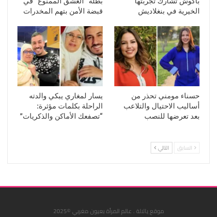
باكوش تشارك تجربتها
بطلة “العشق الممنوع” في
الخيرية في بنغلاديش
قبضة الأمن بتهم المخدرات
حسناء مومني تحذر من
يسار لمغاري يبكي والدته
أساليب الاحتيال والتلاعب
الراحلة بكلمات مؤثرة:
بعد تعرضها للنصب
“تصفعك الأماكن والذكريات”
السابق
التالي
موقع يالالة . عالم المرأة بعيون مغربي ©2025