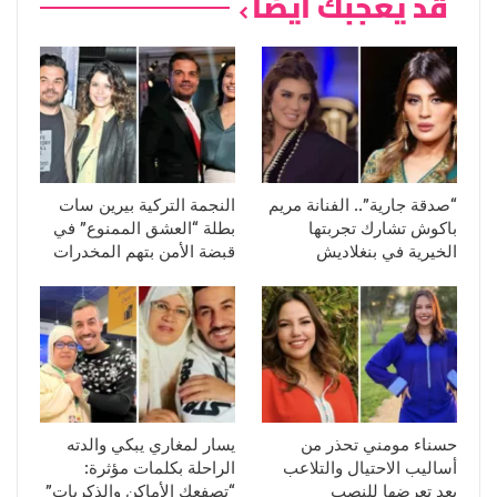
قد يعجبك ايضا
“صدقة جارية”.. الفنانة مريم
النجمة التركية بيرين سات
باكوش تشارك تجربتها
بطلة “العشق الممنوع” في
الخيرية في بنغلاديش
قبضة الأمن بتهم المخدرات
حسناء مومني تحذر من
يسار لمغاري يبكي والدته
أساليب الاحتيال والتلاعب
الراحلة بكلمات مؤثرة:
بعد تعرضها للنصب
“تصفعك الأماكن والذكريات”