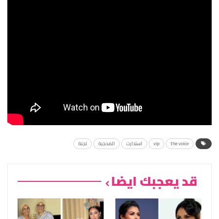
the voice
vip
استدارت
المحجبة
لجنة
قد يعجبك ايضا