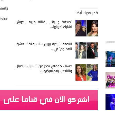
واستط
قد يعجبك أيضا
dvJuc
“صدقة جارية”.. الفنانة مريم باكوش
تشارك تجربتها…
النجمة التركية بيرين سات بطلة “العشق
الممنوع” في…
حسناء مومني تحذر من أساليب الاحتيال
والتلاعب بعد تعرضها…