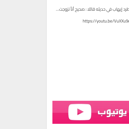
رد إيهاب في حديثه قائلا : صحيح أنأ تزوجت…
https://youtu.be/VuXXu9