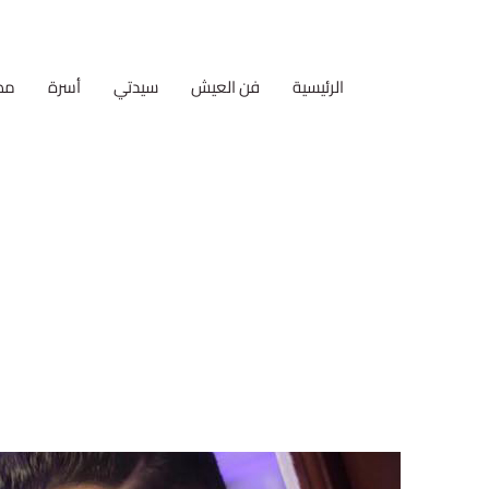
الرئيسية
فن العيش
سيدتي
أسرة
مط