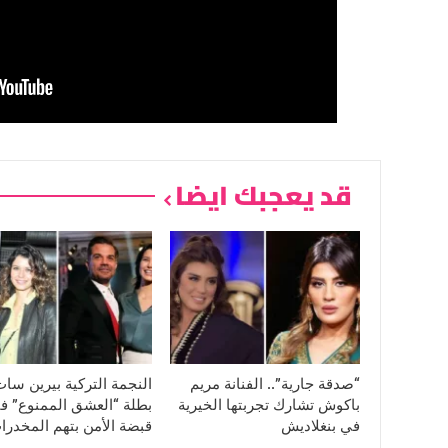
قد يعجبك ايضا
“صدقة جارية”.. الفنانة مريم
النجمة التركية بيرين سا
باكوش تشارك تجربتها الخيرية
بطلة “العشق الممنوع” ف
في بنغلاديش
قبضة الأمن بتهم المخدرا