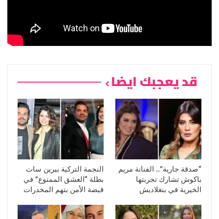
قد يعجبك ايضا
“صدقة جارية”.. الفنانة مريم
النجمة التركية بيرين سات
باكوش تشارك تجربتها
بطلة “العشق الممنوع” في
الخيرية في بنغلاديش
قبضة الأمن بتهم المخدرات