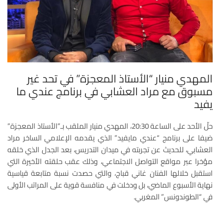
المهدي منيار “الأستاذ المعجزة” في تحد غير
مسبوق مع مراد العشابي في برنامج عندي ما
يفيد
حلّ الأحد على الساعة 20:30، المهدي منيار الملقب بـ”الأستاذ المعجزة”
ضيفا على برنامج “عندي مايفيد” الذي يقدمه الإعلامي الساخر مراد
العشابي، للحديث عن تجربته في ميدان التدريس، بعد الجدل الذي خلقه
مؤخرا عبر مواقع التواصل الاجتماعي، وذلك عقب حلقته الأخيرة التي
استقبل خلالها الفنان غاني قباج، والتي حصدت نسبة متابعة قياسية
نهاية الأسبوع الماضي، بل ودخلت في منافسة قوية على المراتب الأولى
في “الطوندونس” المغربي.