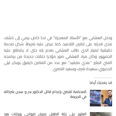
ودخل العشابي مع “الأستاذ المعجزة” في تحدّ خاص، يرمي إلى كشف
مدى قدرته على تلقين التلاميذ، كما عرض عليه شريطا، شكل صدمة
حقيقية لمنيار الذي طالب العشابي بعدم بثه حتى لا يضطلع عليه
الجمهور، وكان مراد العشابي صور مؤخرا حلقات جديدة من برنامجه
الفني المثير “عندي مايفيد” مع عدد من الفنانين كرفيق بوبكر، ليلى
الحديوي، سعيدة شرف وسعيد الناصري.
قد يعجبك أيضا
المحكمة تقضي بإعدام قاتل الدكتور بدر و سجن شركائه
في الجريمة
العثور على جثة الطفل عمران ضواحي ورزازات بعد