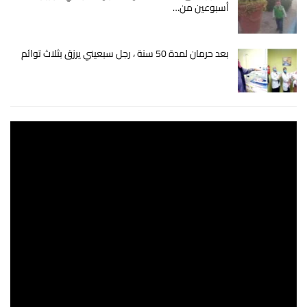
أسبوعين من…
بعد حرمان لمدة 50 سنة ، رجل سبعيني يرزق بثلاث توائم