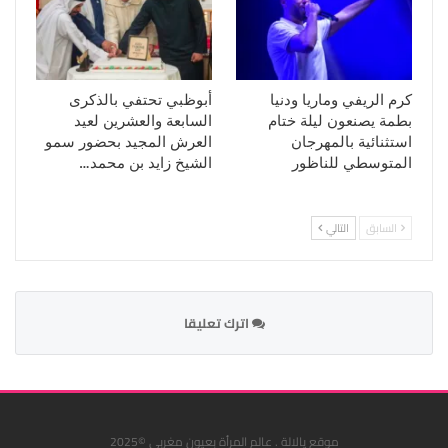
كرم الريفي وماريا ودنيا
أبوظبي تحتفي بالذكرى
بطمة يصنعون ليلة ختام
السابعة والعشرين لعيد
استثنائية بالمهرجان
العرش المجيد بحضور سمو
المتوسطي للناظور
الشيخ زايد بن محمد…
السابق
التالي
اترك تعليقا
موقع يالالة . عالم المرأة بعيون مغربي ©2025