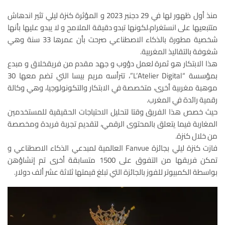
منذ أول ظهور لها في 29 دجنبر 2023 و المؤثرة كنزة ليلي تثير اندهاش
متتبعيها على انستغرام،لكونها تبدو دقيقة الملامح و لا يبدو عليها بأنها
شخصية مطورة بالذكاء الاصطناعي صرحت بأن عمرها 33 سنة وهي
شغوفة بالتقاليذ المغربية.
هذا الابتكار هو ثمرة لعمل دؤوب و جهد مقدم من فريقخلاق و مبدع
بمؤسسة “L’Atelier Digital”، تترأسه مريم بيسا التي تضم معها 30
موهبة مغربية أخرى، متخصصة في الابتكار والتكونولوجيا، وهي وكالة
رقمية رائدة في المغرب.
حيث خصص هذا الفريق وقتا لتحليل الاحتياجات الحقيقية للمستخدمين
المغاربة فيما يتعلق بالمحتوى الرقمي، لتقديم تجربة فريدة ومخصصة
من خلال كنزة.
فازت كنزة ليلي بجائزة Fanvue العالمية لمبدعي الذكاء الاصطناعي و
تمكن فريقها من التفوق على 1500 متسابقة أخرى تم إنشاؤهن
بواسطة الكمبيوتر للفوز بالجائزة التي تبلغ قيمتها ثلاثة عشر ألف دولار.