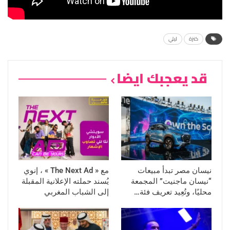
كنزة
ليلي
قد يعجبك ايضا
نيسان مصر تبدأ مبيعات
مع « The Next Ad » ، إنوي
“نيسان ماجنيت” المجمعة
يُسند حملته الإعلانية المقبلة
محليًا، وتُعِيد تعريف فئة…
إلى الشباب المغربي