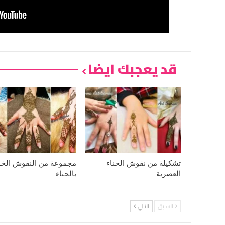
قد يعجبك ايضا
تشكيلة من نقوش الحناء
مجموعة من النقوش الخف
العصرية
بالحناء
السابق
التالي