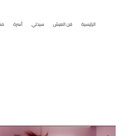
الرئيسية
فن العيش
سيدتي
أسرة
مط