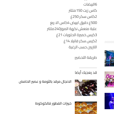
6البيضات
كاس زيت 150مللتر
2كاس سكر 250غ
500غ دقيق ابييض 4كاس الا ربع
علبة منعش نكهة الموز240مللتر
3كيس خميرة الحلويات 21غ
2كيس سكر فانيلا 14غ
التزيين حسب الرغبة
طريقة التحضير:
قد يعجبك أيضا
الدنجال مرقد بالثومة و عصير الحامض
خبيزات الفطور فالكوكوط