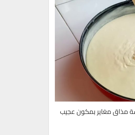
شة مذاق مغاير بمكون عجيب