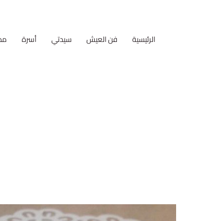
الرئيسية
فن العيش
سيدتي
أسرة
مط