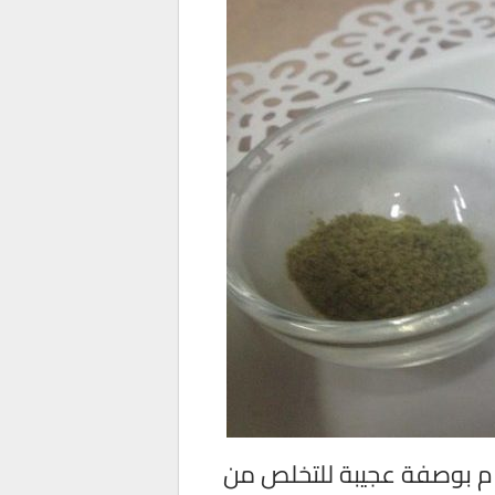
 والنمش سيختفي من وجهك في 3 ايام بوصفة عجيبة للتخلص من