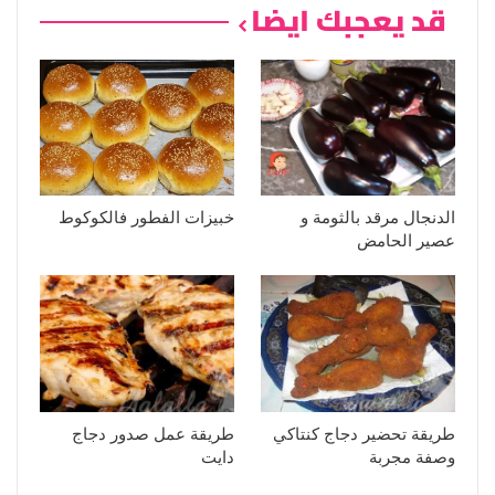
قد يعجبك ايضا
الدنجال مرقد بالثومة و
خبيزات الفطور فالكوكوط
عصير الحامض
طريقة تحضير دجاج كنتاكي
طريقة عمل صدور دجاج
وصفة مجربة
دايت