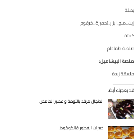
بصلة
زيت..ملح..ابزار..تحميرة ..خرقوم
كفتة
صلصة طماطم
صلصة البيشاميل:
ملعقة زبدة
قد يعجبك أيضا
الدنجال مرقد بالثومة و عصير الحامض
خبيزات الفطور فالكوكوط