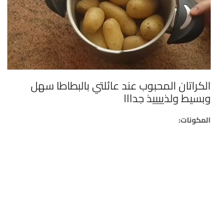
الكراتان المحبوب عند عائلتي بالبطاطا سهل
وبسيط ولذييييذ جدااا
المكونات: