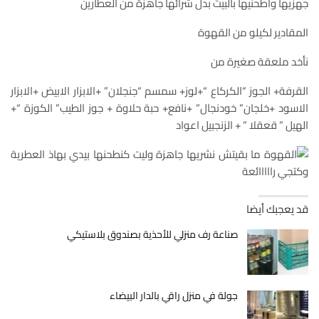
جهزيها واطحنيها بالبيت بدل شرائها جاهزة من العطارين
المقادير لكيلو من القهوة
نأخد ملعقة صغيرة من
القرفة+ الجوز “الكركاع “+لوز+ سمسم “جنجلان” +الابزار الابيض +الابزار
الاسود +خلجان” خودنجال” +نافع+ حبة حلاوة + جوز الطيب” الكوزة “+
الهيل ” قعقلا ” + الزنجبيل اعواد
قد يعجبك أيضا
صناعة رف منزلي للأحذية بصندوق بلاستيكي
جولة في منزل راقي بالدار البيضاء