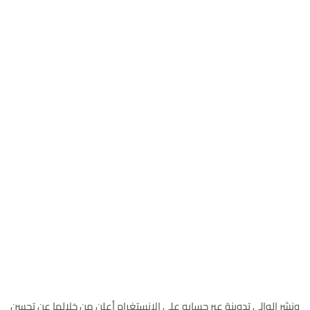
ونشر الوالي تدوينة عبر حسابه على الانستغرام أعلن من خلالها عن تحسن