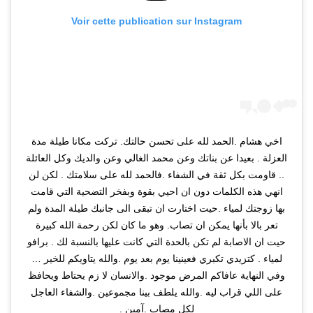
Voir cette publication sur Instagram
اخي هشام .الحمد لله على تحسن حالتك. تركت مكانا طيلة مدة
العزلة . بعيدا عن بناتك وعن محمد الغالي وعن والديك وكل العائلة
.. قاومت بكل ثقة في الشفاء .فالحمد لله على سلامتك . لكن لن
انهي هذه الكلمات دون ان احيي بقوة وبفخر التضحية التي قامت
بها زوجتك لمياء .حيت اختارت ان تبقى الى جانبك طيلة المدة ولم
تعر بالا بأنها يمكن ان تصاب. وهو ما كان لكن رحمة الله كبيرة
حيت ان الاصابة لم تكن بالحدة التي كانت عليها بالنسبة لك . برافو
لمياء . كتزيدي تكبري فعينينا يوم بعد يوم .والله يتاويكم للخير …
وفي النهاية عافاكم المرض موجود .والانسان لا زم يحتاط ويحافظ
على اللي قراب ليه .والله يلطف بينا مجموعين .والشفاء العاجل
لكل مصاب .آمين .