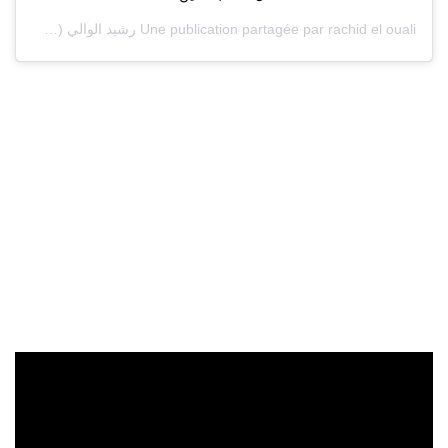
rachid el ouali رشيد الوالي
Une publication partagée par
(@rachideloualiofficiel) le