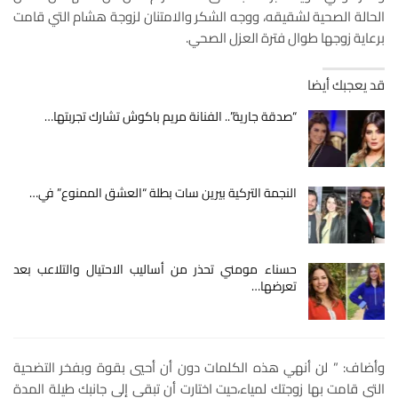
الحالة الصحية لشقيقه، ووجه الشكر والامتنان لزوجة هشام التي قامت
برعاية زوجها طوال فترة العزل الصحي.
قد يعجبك أيضا
“صدقة جارية”.. الفنانة مريم باكوش تشارك تجربتها…
النجمة التركية بيرين سات بطلة “العشق الممنوع” في…
حسناء مومني تحذر من أساليب الاحتيال والتلاعب بعد
تعرضها…
وأضاف: ” لن أنهي هذه الكلمات دون أن أحيي بقوة وبفخر التضحية
التي قامت بها زوجتك لمياء،حيت اختارت أن تبقى إلى جانبك طيلة المدة