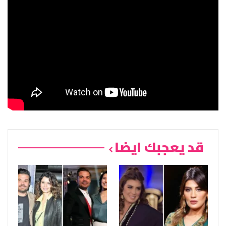
قد يعجبك ايضا