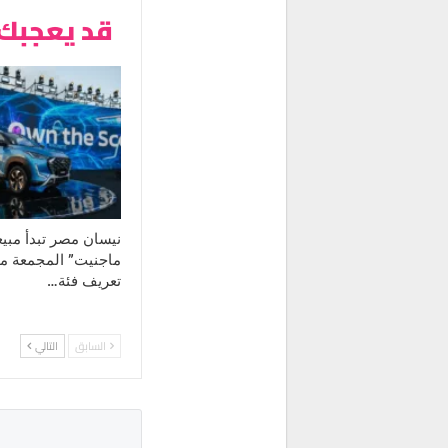
قد يعجبك 
نيسان مصر تبدأ مبي
ماجنيت” المجمعة محليً
تعريف فئة…
السابق
التالي