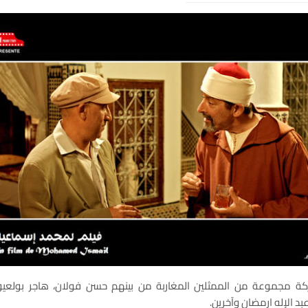
كة مجموعة من الممثلين المغاربة من بينهم حسن فولان، هاجر بولعي
بد الإله ارمضان وآخرين.