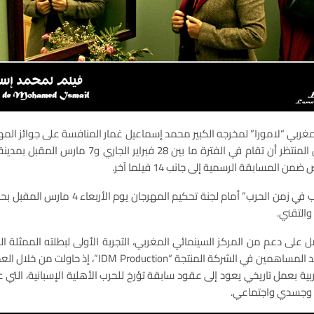
مغربي “لامورا” لمخرجه الكبير محمد إسماعيل غمار المنافسة على جوائز الم
دورته الواحدة والعشرين المنتظر أن تقام في الفترة ما بين
 المسابقة الرسمية إلى جانب 14 فيلما آخر.
ويعرض “لامورا” أو “الحب في زمن الحرب” أمام لجنة 
والتقني.
ل على دعم من المركز السينمائي المغربي، التجربة الأولى لبطلته الممثلة ا
مجال الإنتاج، باعتبارها أحد المساهمين في الشركة المنتجة “
ربية بعمل تاريخي يعود إلى عقود سابقة تؤرخ للحرب الأهلية الإسبانية، التي ع
 وجسدي واجتماعي.