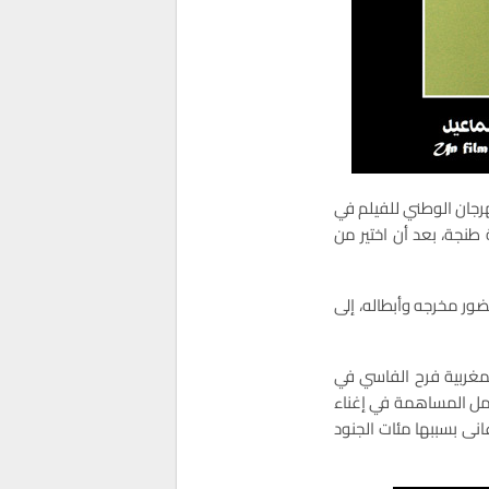
هرجان الوطني للفيلم في
 28 فبراير الجاري و7 مارس المقبل بمدينة طنجة، بعد أن اختير من
تحكيم المهرجان يوم الأربعاء 4 مارس المقبل بحضور مخرجه وأبطاله، إلى
لمغربية فرح الفاسي في
IDM Production”، إذ حاولت من خلال العمل المساهمة في إغناء
انى بسببها مئات الجنود