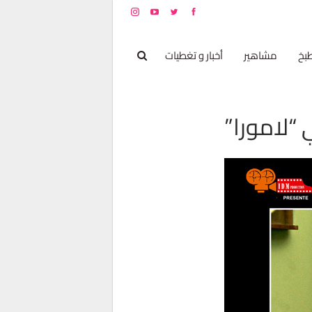
بخ
مشاهير
أخبار و تغطيات
 “لامورا”