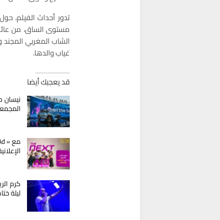
مستوى الساق، من عائلة
الشاب المغربي المجند وا
غياب والدها.
قد يعجبك أيضا
نيسان م
المجمع
الإعلاني
كرم الر
ليلة ختا