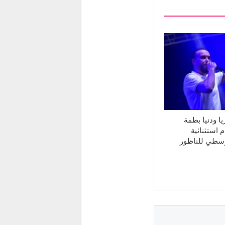
ا ودنيا بطمة
 استثنائية
وسطي للناظور