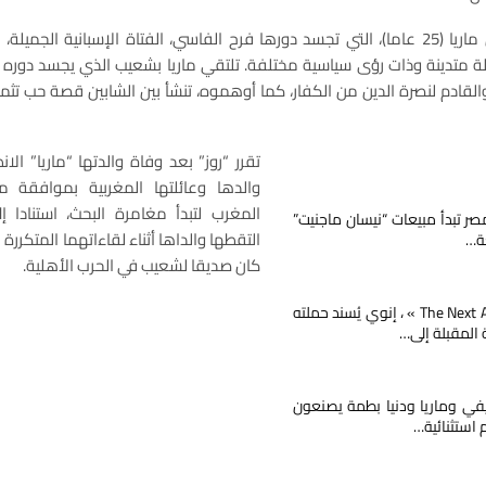
تدور أحداث الفيلم، حول ماريا (25 عاما)، التي تجسد دورها فرح الفاسي، الفتاة الإسبانية
 متدينة وذات رؤى سياسية مختلفة. تلتقي ماريا بشعيب الذي يجسد دوره 
لقادم لنصرة الدين من الكفار، كما أوهموه، تنشأ بين الشابين قصة حب تثمر 
تقرر “روز” بعد وفاة والدتها “ماريا” ال
والدها وعائلتها المغربية بموافقة م
المغرب لتبدأ مغامرة البحث، استنادا إ
صر تبدأ مبيعات “نيسان ماجنيت”
التقطها والداها أثناء لقاءاتهما المتكررة
ة…
كان صديقا لشعيب في الحرب الأهلية.
مع « The Next Ad » ، إنوي يُسند حملته
ة المقبلة إلى…
يفي وماريا ودنيا بطمة يصنعون
م استثنائية…