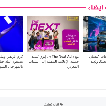
ايضا
عات “نيسان
مع « The Next Ad » ، إنوي يُسند
كرم الريفي وماري
ا، وتُعِيد
حملته الإعلانية المقبلة إلى الشباب
يصنعون ليلة ختام
المغربي
بالمهرجان المت
اترك تعليقا