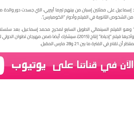
سماعيل على ممثلين إسبان من بينهم تيرما أييربي، التي جسدت دور والدة ما
ت من الشخوص الثانوية في الفيلم وأدوار “الكومبارس”.
را” وهو الفيلم السينمائي الطويل السابع لمخرج محمد إسماعيل، بعد سلسلة
إعجاب الجمهور والنقاد، وآخرها فيلم “إحباط” إنتاج (2015)، سيشارك أيضا ضمن مهرج