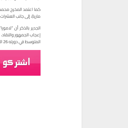
كما اعتمد المخرج محمد إ
ماريا)، إلى جانب العشرا
الجدير بالذكر أن “لامو
المتوسط في دورته 26 المنتظر أن تقام في الفترة ما بين 21 و28 مارس المقبل.