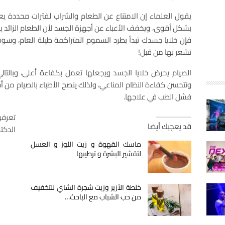
يقول العلماء إن الامتناع عن الطعام والشراب لفترات محددة 
بشكل أقوى، ويخفف الأعباء عن أجهزة الجسد لأن الطعام الزائد 
فإن خلايا جسدك تبدأ بطرد السموم المتراكمة طيلة العام، وس
تشعر بها من قبل!
الصيام يحرض خلايا الجسد ويجعلها تعمل بكفاءة أعلى، وبالتالي
وتتحسن كفاءة النظام المناعي، ولذلك ينصح الأطباء بالصيام من
فشل الطب في علاجها.
تعرفو
قد يعجبك أيضا
الدكتو
ماسك القهوة و زيت اللوز و العسل
لتقشير البشرة و ترطيبها
خلطة الأزير وزيت شجرة الشاي للتخفيف
من حب الشباب مع الباحث…