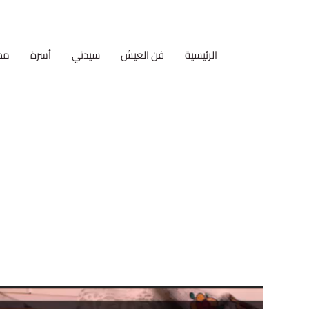
الرئيسية
فن العيش
سيدتي
أسرة
مط