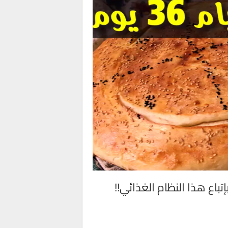
يكون بعد صيام 36 يوماً و ليس 30 و بإتباع هذا النظام الغذائي!!