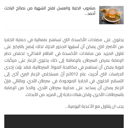
مشروب الحلبة والعسل لفتح الشهية من نصائح الباحث
أحمد…
يحتوي على مضادات الأكسدة التي تساهم بفعالية في حماية الخلايا
من الأضرار التي يمكن أن تُسبّبها الجذور الحرّة، لذلك يُنصح بالتركيز على
تناول المزيد من مضادات الأكسدة في النظام الغذائيّ؛ لخفض خطر
الإصابة بمرض السرطان، بالإضافة إلى ذلك يحتوي الزعتر على مركّبات
قوية يمكن أن تساهم في مكافحة الموادّ السرطانية، فقد بيّنت إحدى
الدراسات التي أُجريت عام 2012م أنّ مستخلص الزعتر البري أدّى إلى
التسمّم الخلوي في الخلايا الموجودة في سرطان الثدي، وبالتالي فإنّ
الزعتر يمكن أن يساعد على محاربة سرطان الثدي، والحدّ من الإصابة
بالسرطانات الأخرى، ولكن هناك حاجة إلى المزيد من الأبحاث.
يجب ان يتناول مع الأغذية اليومية…