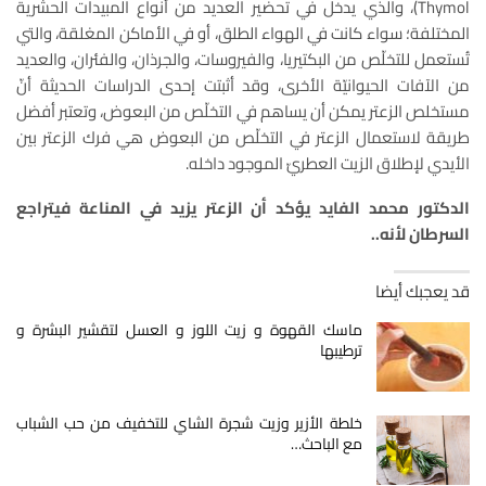
Thymol)، والذي يدخل في تحضير العديد من أنواع المبيدات الحشرية
المختلفة؛ سواء كانت في الهواء الطلق، أو في الأماكن المغلقة، والتي
تُستعمل للتخلّص من البكتيريا، والفيروسات، والجرذان، والفئران، والعديد
من الآفات الحيوانيّة الأخرى، وقد أثبتت إحدى الدراسات الحديثة أنّ
مستخلص الزعتر يمكن أن يساهم في التخلّص من البعوض، وتعتبر أفضل
طريقة لاستعمال الزعتر في التخلّص من البعوض هي فرك الزعتر بين
الأيدي لإطلاق الزيت العطريّ الموجود داخله.
الدكتور محمد الفايد يؤكد أن الزعتر يزيد في المناعة فيتراجع
السرطان لأنه..
قد يعجبك أيضا
ماسك القهوة و زيت اللوز و العسل لتقشير البشرة و
ترطيبها
خلطة الأزير وزيت شجرة الشاي للتخفيف من حب الشباب
مع الباحث…