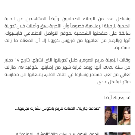
وتساءل عدد من الزملاء الصحافيين وأيضاً المشاهدين عن الحابة
الصحية للزميلة الإعلامية، خصوصاً وأن الأخيرة سبق وأعلنت خلال تدوينة
سابقة على صفحتها الشخصية بموقع التواصل الاجتماعي فايسبوك،
أنها وبالرغم من تعافيها من فيروس كورونا إلا أن المعناة ما زالت
مستمرة.
وقالت الزميلة مريم العوفير، خلال تدوينتها التي نشرتها بتاريخ 14 دجنبر
من سنة 2020، أنها وبعد قرابة شهر من إصابتها بكوفيد 19، مازالت
تعاني من تعب مستمر وتسارعاً في دقات القلب، يمنعانها من ممارسة
حياتها بشكل عادي.
قد يعجبك أيضا
“صدقة جارية”.. الفنانة مريم باكوش تشارك تجربتها…
النجمة التركية بيرين سات بطلة “العشق الممنوع” في…