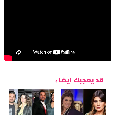
قد يعجبك ايضا