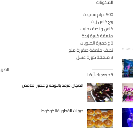
المكونات
500 غرام سميدة
ربع كاس زيت
كاس و نصف حليب
ملعقة كبيرة زبدة
8 غ خميرة الحلويات
نصف ملعقة صغيرة ملح
3 ملعقة كبيرة عسل
الطري
قد يعجبك أيضا
الدنجال مرقد بالثومة و عصير الحامض
خبيزات الفطور فالكوكوط