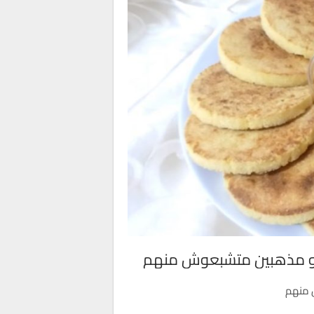
جيو مذهبين متشبعوش منهم
 منهم