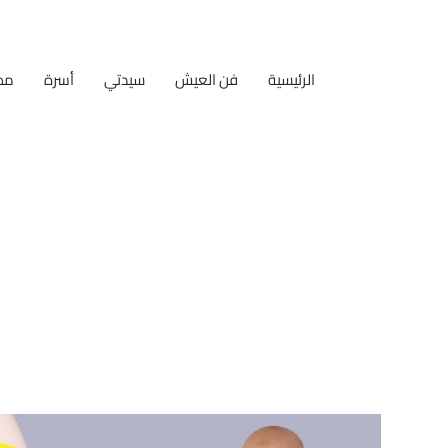
الرئيسية
فن العيش
سيدتي
أسرة
مط