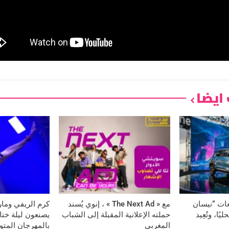
ايضا
عات “نيسان
مع « The Next Ad » ، إنوي يُسند
كرم الريفي وماري
ا، وتُعِيد
حملته الإعلانية المقبلة إلى الشباب
يصنعون ليلة ختام
المغربي
بالمهرجان المت