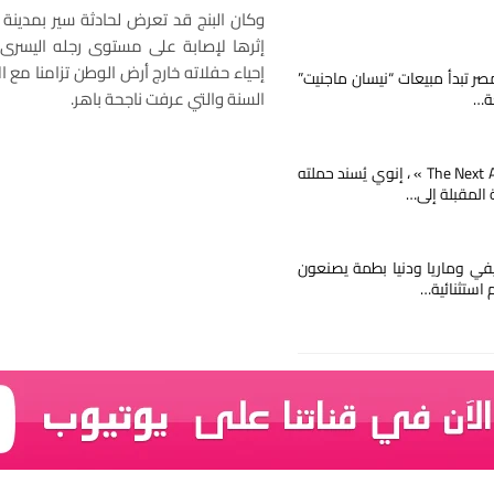
وكان البنج قد تعرض لحادثة سير بمدينة ا
إثرها لإصابة على مستوى رجله اليسرى،
إحياء حفلاته خارج أرض الوطن تزامنا مع ا
صر تبدأ مبيعات “نيسان ماجنيت”
السنة والتي عرفت ناجحة باهر.
ة…
مع « The Next Ad » ، إنوي يُسند حملته
ة المقبلة إلى…
يفي وماريا ودنيا بطمة يصنعون
م استثنائية…