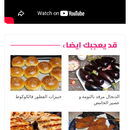
قد يعجبك ايضا
الدنجال مرقد بالثومة و
خبيزات الفطور فالكوكوط
عصير الحامض