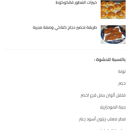
خبيزات الفطور فالكوكوط
طريقة تحضير دجاج كنتاكي وصفة مجربة
بالنسبة للحشوة :
تونة
خضر
فلفل ألوان بصل قرع اخضر
جبنة المودزاريلا
فطر معلب زيتون أسود زعتر