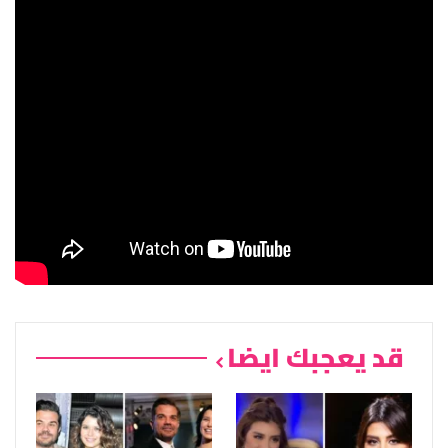
قد يعجبك ايضا