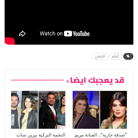
أحلام
الزعيمي
قد يعجبك ايضا
“صدقة جارية”.. الفنانة مريم
النجمة التركية بيرين سات