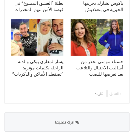
باكوش تشارك تجربتها
بطلة “العشق الممنوع” في
الخيرية في بنغلاديش
قبضة الأمن بتهم المخدرات
حسناء مومني تحذر من
يسار لمغاري يبكي والدته
أساليب الاحتيال والتلاعب
الراحلة بكلمات مؤثرة:
بعد تعرضها للنصب
“تصفعك الأماكن والذكريات”
السابق
التالي
اترك تعليقا