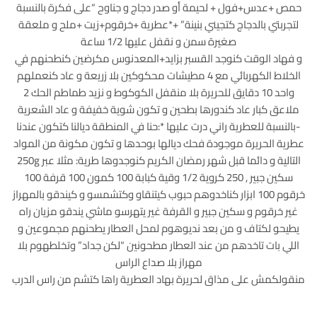
حمص +عدس+فول + لحيمة أو صدر دجاج و جناوح “على فكرة بالنسبة
لتجربتي بالدجاج كتجيني بنينة” +*عطرية +خرقوم+زيت +ملح و ملعقة
صغيرة سمن و نقفل عليها 1/2 ساعة
و فهاد الوقت كنوجد القسبر بزايد+المعدنوس مكرضين كنطحنهم في
الخلاط الكهربائي مع 4 مطيشات محكوكين بلا زريعة و عاد كنعملهم
واحد 10 دقايق للحريرة بلا منقفل الكوكوط و نزيد طماطم الحك 2
ملاعق كبار عاد كندورها بطحين و تكون شوية خفيفة و عاد الشعرية
-بالنسبة للعطرية راني درت عليها *:حنا في المنطقة ديالنا كتكون عندنا
عطرية الحريرة موجودة فحك ديالها بوحدها و تكون مكونة من المواد
التالية و دائما قبل شهر رمضان الكريم كنوجدوها طرية: مثلا عبر 250g
سكين جبير , 250 كروية 1/2 وقية كبابة 100 كمون 100 قرفة 100
خرقوم 100 ابزار كناخدوهم حبوب كيتنقاو وكتشمسو و كيندقو بالمهراز
غير خرقوم و سكين جبير و القرفة غير يتهرسو ماشي يندقو مزيان راه
يطيحو لكتاف و من بعد نديوهوم لمحل العطار يطحنهم مجموعين و
اللي بات تاخدهم من عند العطار مطحونين “لكن جداد” وتخلطهوم بلا
مهراز بلا صداع الراس
منقولكمش على مذاق لحريرة بهاد العطرية راها كتشم من راس الدرب