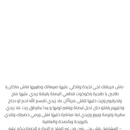
-باش مريقتك تجي لذيذة وتاكلي عليها صبيعاتك وطيبيها فاش ماكان يا
طاجين يا طنجرة ياكوكوت قطعي البصلة رقيقة زيدي عليها ملح
ولخرقوم وزيت خليها تتقلى مزيآآآن عاد زيدي لقسم الله لحم او دجاج
وخليهم يتقلو حتى تدبل لبصلة ويتغير لونها و يبدا يطرطق زيت عاد زيدي
عطرية وتومة وربيع وزيدي لما مباشرة خليها تغلى ورمي خضيرتك وتلدي
بالرويحة وبالصحة والعافية
– البيشاميل باش يجي بنين من غير الملح و الابزار و الجوزة حكو عليه