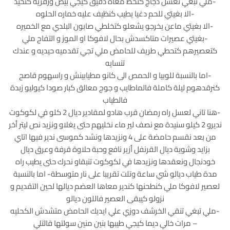
-ملي نبغي نغسل دجاج كنحط معاه دقيق كيجي بيض وزفريه كتحيد
-الا بغيتي للحم دغيا يطيب كنظيف عليه خماره الحلوه
-الا بغيتي ماعن يخرجو يشعلو كتخلطي صابون البلدي مع الخميره
-بغيتي عصيرات متاكسدش بحال لافوكا او الموز و التفاح ملي
كتعصيرهم كتحطي طريف للحامض ملي تجي تقدميه حيديه و عندك
تنسايه
-اما بالنسبة للوبيا و الحمص الى كانو مطيابينش و راسهوم قاصح
كنرقدهوم ليلة كاملة فالماطايب و جوج معالق كبار صودا كيوليو زبدة
فالطياب
-هنا تاني لعسل راه رمضان قرب هادو لمقادير ديال 2 كلو في لكوكوت
نديرو 2 كيلو سنيدة مع نصف لير ماء نخليهم حتى يغلاو ونزيد نص ليتر أخر
من بعد نقسم حامضة على 4 ونزيدها ونشد كموسى ندير فيها اتاي
بزايد وشوية ديال القرنفل أزير نافع وحبة حلاوة قرفة وعرق ديال
خودنجال ونعقدها ونزيدها في لكوكوت تنبقاو نحرك حتى يطيب راه
مدة طياب ديالو شي ساعة وتلت تقريبا على نار متوسطة- اما بالنسبة
لعصير لافوكا ملي كنطحنها كندير معاها العضم ديالها لحين التقديم و
نزولو كيبقى العصير فاللون ديالو
-ملي تبغي تنقي الخرشف دوزي علي ايديك الحامض متشدش الكحليه
– مرات خالي ديما كيجي طيبها بنين منين سولتها قالتلي