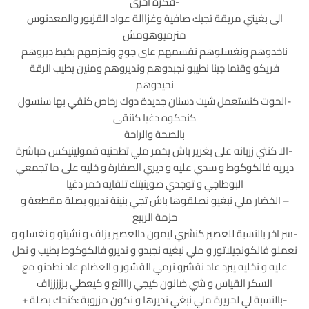
-فكرة اخرى
الى بغيتي مريقة تجيك صافية وغزاالة عواد القزبور والمعدنوس
منرميوهومش
ناخدوهم ونغسلوهم نقسمهم عاى جوج ونحزمهم بخيط ديروهم
فريكو وقتما جينا نطيبو نجبدوهم ونديروهم ومنين يطيب الرقة
نحيدوهم
-الحوت كنستعمل شيت دسنان جديدة دوك رخاص كنفي بها سنسول
كنحكوه دغيا كتنقى
بالصحة والراحة
-الا كنتي زربانه على بغرير باش يخمر ملي تطحنيه فمولينيكس مباشرة
ديريه فالكوكوط و سدي عليه و ديري الصفارة و خليه على ما تجمعي
البوطاجي و توجدي صوينيتك تلقايه خمر دغيا
– الخضار ملي نبغيو نصلقوها باش تجي بنينة نديرو بصلة مقطعة و
حزمة الربيع
-سر اخر بالنسبة للعصير كنشري ليمون دالعصير بزاف و نشيتو و نغسلو و
نعملو فالكونجيلاتور و ملي نبغيه نجبدو و نديرو فالكوكوط يطيب و نحل
عليه و نخليه يبرد عاد نقشرو نرمي القشور و العضام عاد نطحنو مع
السكر القياس و شي ضانون كيجي رااائع و كيعطي بزززززاف
-بالنسبة لي لحريرة ملي نبغي نديرها و نكون مزروبة :كنحك بصلة +