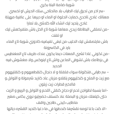
شوية ضامة البنة بكري
-سر اخر من تحرق ليك الطياب بلا ماتحتاجي سلك الحرش او تخسري
معناتك غادي تاخدي خمارت الحلوة او الماء او ديرها على عافية مهيلة
غادي يتحيد ليك انشاء الله كلاشي بلا تمارا
-من تصلقي البطاطة زيدي معاها شوية تاع الخل باش متفركعش ليك
او تفتت
باش مايلصقش ليك الحليب من تبغي تفيضيه كادوزي شوية تاع الماء
بارد في الكاسرونة
-من تكوني غادا تشري المعنات ديما يكون عندك طريف تاع المغنطيس
في بزطامك باش تشوفي الماعن واش تاع اينوكس ولا مغشوش فيه
الحديد
– سر طيابي فتكتوتة سواء فلفلة و لا دنجال كنقطعهوم و كنقليهوم
مع زيت و الملح و كنخليهوم يتقلاو مزيان عاد كنزيد شرمولة و التوابل و
فالاخير قطرات زيت زيتون
-اما بنسبة لطواجن لحم او دجاج كنقلي اللحم و التوابل و الربيع و الزيت
حتى كيتعلك مزيان و البصلة عاد كنستف خضيرتيو نروي بكاس صغير
ماطايب كيجي طاجين واقف
-الا كنت باغا تومه نقشرها كنحطها في ما دغيا كتحيد القشره ديالها