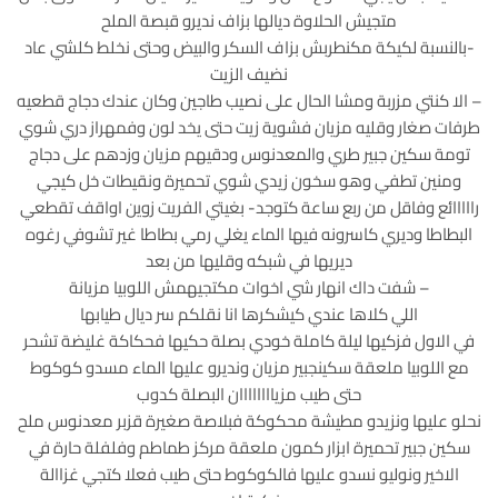
متجيش الحلاوة ديالها بزاف نديرو قبصة الملح
-بالنسبة لكيكة مكنطربش بزاف السكر والبيض وحتى نخلط كلشي عاد
نضيف الزيت
– الا كنتي مزربة ومشا الحال على نصيب طاجين وكان عندك دجاج قطعيه
طرفات صغار وقليه مزيان فشوية زيت حتى يخد لون وفمهراز دري شوي
تومة سكين جبير طري والمعدنوس ودقيهم مزيان وزدهم على دجاج
ومنين تطفي وهو سخون زيدي شوي تحميرة ونقيطات خل كيجي
رااااائع وفاقل من ربع ساعة كتوجد- بغيتي الفريت زوين اواقف تقطعي
البطاطا وديري كاسرونه فيها الماء يغلي رمي بطاطا غير تشوفي رغوه
ديريها في شبكه وقليها من بعد
– شفت داك انهار شي اخوات مكتجيهمش اللوبيا مزيانة
اللي كلاها عندي كيشكرها انا نقلكم سر ديال طيابها
في الاول فزكيها ليلة كاملة خودي بصلة حكيها فحكاكة غليضة تشحر
مع اللوبيا ملعقة سكينجبير مزيان ونديرو عليها الماء مسدو كوكوط
حتى طيب مزياااااااان البصلة كدوب
نحلو عليها ونزيدو مطيشة محكوكة فبلاصة صغيرة قزبر معدنوس ملح
سكين جبير تحميرة ابزار كمون ملعقة مركز طماطم وفلفلة حارة في
الاخير ونوليو نسدو عليها فالكوكوط حتى طيب فعلا كتجي غزاالة