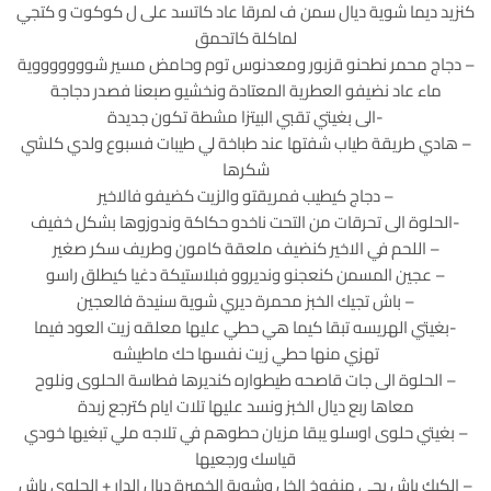
كنزيد ديما شوية ديال سمن ف لمرقا عاد كاتسد على ل كوكوت و كتجي
لماكلة كاتحمق
– دجاج محمر نطحنو قزبور ومعدنوس توم وحامض مسير شوووووووية
ماء عاد نضيفو العطرية المعتادة ونخشيو صبعنا فصدر دجاجة
-الى بغيتي تقبي البيتزا مشطة تكون جديدة
– هادي طريقة طياب شفتها عند طباخة لي طيبات فسبوع ولدي كلشي
شكرها
– دجاج كيطيب فمريقتو والزيت كضيفو فالاخير
-الحلوة الى تحرقات من التحت ناخدو حكاكة وندوزوها بشكل خفيف
– اللحم في الاخير كنضيف ملعقة كامون وطريف سكر صغير
– عجين المسمن كنعجنو ونديروو فبلاستيكة دغيا كيطلق راسو
– باش تجيك الخبز محمرة ديري شوية سنيدة فالعجين
-بغيتي الهريسه تبقا كيما هي حطي عليها معلقه زيت العود فيما
تهزي منها حطي زيت نفسها حك ماطيشه
– الحلوة الى جات قاصحه طيطواره كنديرها فطاسة الحلوى ونلوح
معاها ربع ديال الخبز ونسد عليها تلات ايام كترجع زبدة
– بغيتي حلوى اوسلو يبقا مزيان حطوهم في تلاجه ملي تبغيها خودي
قياسك ورجعيها
– الكيك باش يجي منفوخ الخل وشوية الخميرة ديال الدار + الحلوى باش