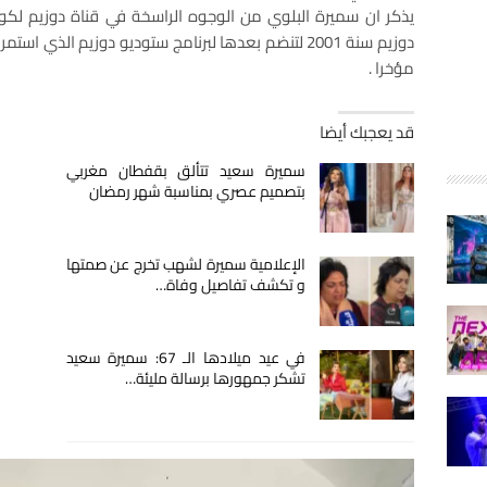
دوزيم سنة 2001 لتنضم بعدها لبرنامج ستوديو دوزيم ال
مؤخرا .
قد يعجبك أيضا
سميرة سعيد تتألق بقفطان مغربي
بتصميم عصري بمناسبة شهر رمضان
الإعلامية سميرة لشهب تخرج عن صمتها
و تكشف تفاصيل وفاة…
في عيد ميلادها الـ 67: سميرة سعيد
تشكر جمهورها برسالة مليئة…