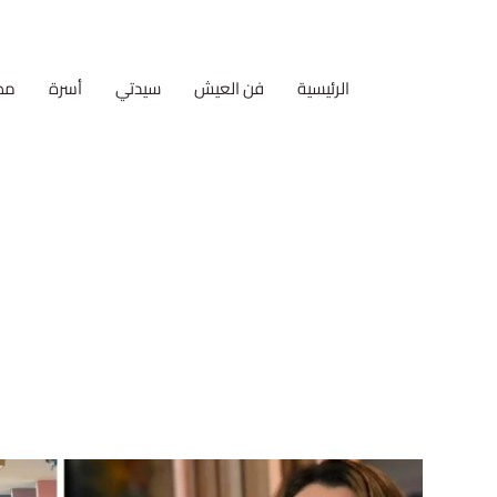
الرئيسية
فن العيش
سيدتي
أسرة
مط