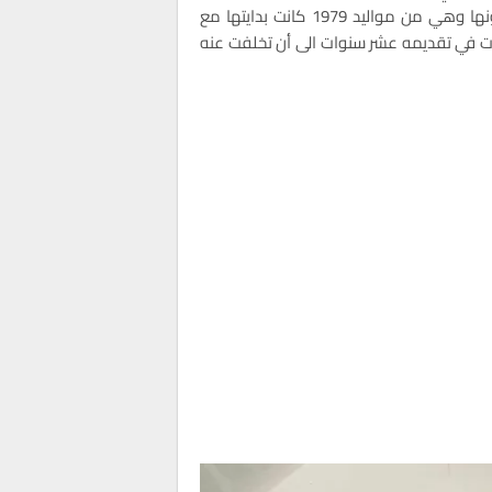
يذكر ان سميرة البلوي من الوجوه الراسخة في قناة دوزيم لكونها وهي من مواليد 1979 كانت بدايتها مع
ذي استمرت في تقديمه عشر سنوات الى أن تخلفت عنه