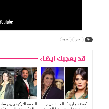
البلوي
سميرة
قد يعجبك ايضا
“صدقة جارية”.. الفنانة مريم
النجمة التركية بيرين سا