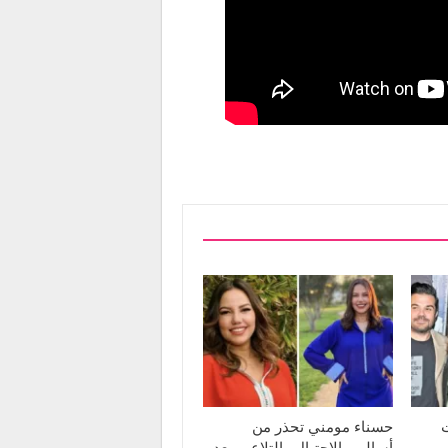
ت
حسناء مومني تحذر من